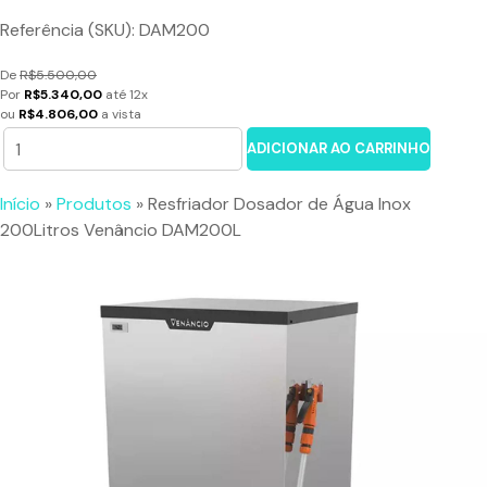
Referência (SKU): DAM200
De
R$5.500,00
Por
R$5.340,00
até 12x
ou
R$4.806,00
a vista
ADICIONAR AO CARRINHO
Início
»
Produtos
»
Resfriador Dosador de Água Inox
200Litros Venâncio DAM200L