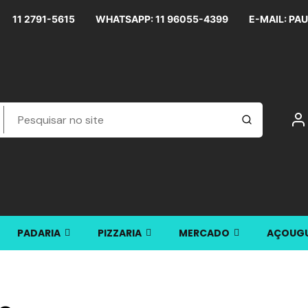
11 2791-5615
WHATSAPP: 11 96055-4399
E-MAIL:
PA
PADARIA
PIZZARIA
MERCADO
AÇOUG