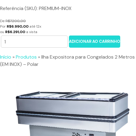
Referência (SKU): PREMIUM-INOX
De
R$7.200,00
Por
R$6.990,00
até 12x
ou
R$6.291,00
a vista
ADICIONAR AO CARRINHO
Início
»
Produtos
»
Ilha Expositora para Congelados 2 Metros
(EM INOX) – Polar